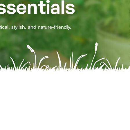
ssentials
al, stylish, and nature-friendly.