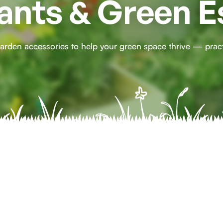
lants & Green E
arden accessories to help your green space thrive — practic