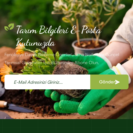
Tarım Bilgileri E-Posta
Kutunuzda
Fenolojiye Dayalı Besleme Önerileri, Saha Notları Ve Güncel
Tarımsal Gelişmeler Için Bültenimize Abone Olun.
Gönder