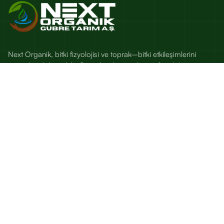
Next Organik, bitki fizyolojisi ve toprak–bitki etkileşimlerini
esas alan; bilimsel Ar-Ge, saha denemeleri ve fenoloji
temelli besleme çözümleri sunan bir tarım teknolojileri
markasıdır.
Sık Kullanılanlar
Bitk Beslenme Kütüphanesi