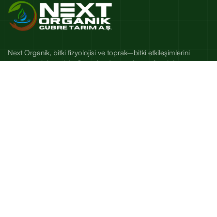
Next Organik, bitki fizyolojisi ve toprak–bitki etkileşimlerini
esas alan; bilimsel Ar-Ge, saha denemeleri ve fenoloji
temelli besleme çözümleri sunan bir tarım teknolojileri
markasıdır.
Sık Kullanılanlar
Bitk Beslenme Kütüphanesi