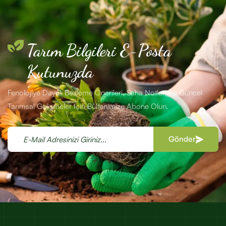
Tarım Bilgileri E-Posta
Kutunuzda
Fenolojiye Dayalı Besleme Önerileri, Saha Notları Ve Güncel
Tarımsal Gelişmeler Için Bültenimize Abone Olun.
Gönder