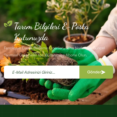
Tarım Bilgileri E-Posta
Kutunuzda
Fenolojiye Dayalı Besleme Önerileri, Saha Notları Ve Güncel
Tarımsal Gelişmeler Için Bültenimize Abone Olun.
Gönder