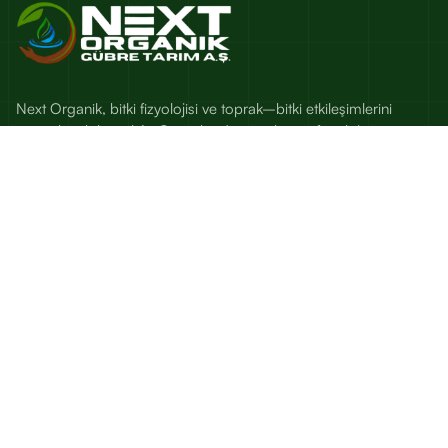
Next Organik, bitki fizyolojisi ve toprak–bitki etkileşimlerini
esas alan; bilimsel Ar-Ge, saha denemeleri ve fenoloji
temelli besleme çözümleri sunan bir tarım teknolojileri
markasıdır.
Sık Kullanılanlar
Bitk Beslenme Kütüphanesi